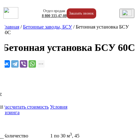
Отдел продаж
Заказать звонок
8
800
333-47-08
Главная
/
Бетонные заводы, БСУ
/
Бетонная установка БСУ
60С
Бетонная установка БСУ 60С
е
ия
Рассчитать стоимость
Условия
лизинга
3
Количество
1 по 30 м
, 45
ии