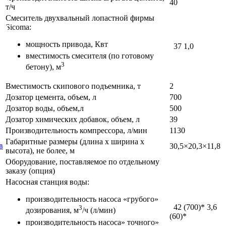
40
т/ч
Смеситель двухвальный лопастной фирмы
Sicoma:
мощность привода, Квт
37 1,0
вместимость смесителя (по готовому
3
бетону), м
Вместимость скипового подъемника, т
2
Дозатор цемента, объем, л
700
Дозатор воды, объем,л
500
Дозатор химических добавок, объем, л
39
Производительность компрессора, л/мин
1130
Габаритные размеры (длина x ширина x
в
30,5×20,3×11,8
высота), не более, м
Оборудование, поставляемое по отдельному
заказу (опция)
Насосная станция воды:
производительность насоса «грубого»
42 (700)* 3,6
3
дозирования, м
/ч (л/мин)
(60)*
производительность насоса» точного»