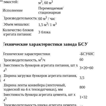
емкостей:
3
3
м
, 60 м
Перемещаемая/
Исполнение
стационарная
3
Производительность:
60 м
/ час
3
3
Объем мешалки:
1,5 м
/ 1 м
Количество блоков
3 блока
агрегата питания:
Технические характеристики завода БСУ
Технические характеристики
-БСУ60С
3
60
Производительность, м
/ч
ы
Вместимость бункеров агрегата питания, шт x
3×20=60
3
м
а
Ширина загрузки бункеров агрегата питания,
3,5
S
м
Ширина ленты конвейера (ленточный,
800
подвесной на 4-х тензодатчиках), мм
Вместимость бункера агрегата цемента, шт x
1×32
3
м
Производительность шнека агрегата цемента,