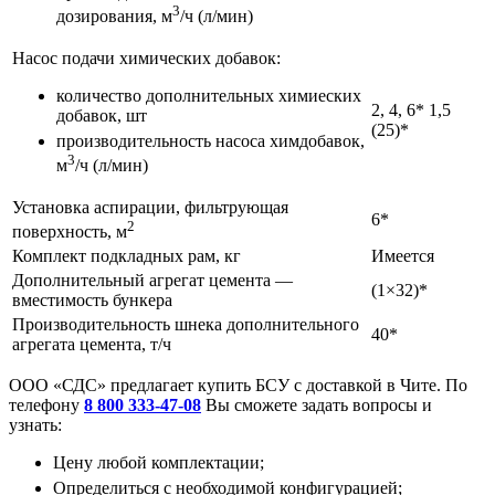
3
дозирования, м
/ч (л/мин)
Насос подачи химических добавок:
количество дополнительных химиеских
2, 4, 6* 1,5
добавок, шт
(25)*
производительность насоса химдобавок,
3
м
/ч (л/мин)
Установка аспирации, фильтрующая
6*
2
поверхность, м
Комплект подкладных рам, кг
Имеется
Дополнительный агрегат цемента —
(1×32)*
вместимость бункера
Производительность шнека дополнительного
40*
агрегата цемента, т/ч
ООО «СДС» предлагает купить БСУ с доставкой в Чите. По
телефону
8 800 333-47-08
Вы сможете задать вопросы и
узнать:
Цену любой комплектации;
Определиться с необходимой конфигурацией;