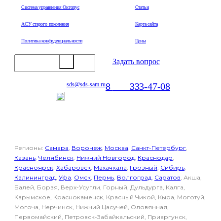
Система управления Октопус
Статьи
АСУ старого поколения
Карта сайта
Политика конфиденциальности
Цены
Задать вопрос
8
800
333-47-08
sds@sds-sam.ru
Отдел продаж
Регионы:
Самара
,
Воронеж
,
Москва
,
Санкт-Петербург
,
Казань
,
Челябинск
,
Нижний Новгород
,
Краснодар
,
Красноярск
,
Хабаровск
,
Махачкала
,
Грозный
,
Сибирь
,
Калининград
,
Уфа
,
Омск
,
Пермь
,
Волгоград
,
Саратов
, Акша,
Балей, Борзя, Верх-Усугли, Горный, Дульдурга, Калга,
Карымское, Краснокаменск, Красный Чикой, Кыра, Моготуй,
Могоча, Нерчинск, Нижний Цасучей, Оловянная,
Первомайский, Петровск-Забайкальский, Приаргунск,