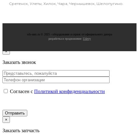
Сретенск, Улеты, Хилок, Чара, Чернышевск, Шелопугино.
sds-sam.ru © 2025 - oбopудoвaниe и cepвиc oт oфициaльнoгo дилepa
разработка и продвижение:
Udevy
×
Заказать звонок
Согласен с
Политикой конфиденциальности
×
Заказать запчасть