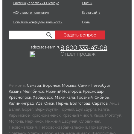
Система управления Октопус
Статьи
АСУ старого поколения
Карта сайта
Политика конфиденциальности
Цены
Задать вопрос
8
800
333-47-08
sds@sds-sam.ru
Отдел продаж
Регионы:
Самара
,
Воронеж
,
Москва
,
Санкт-Петербург
,
Казань
,
Челябинск
,
Нижний Новгород
,
Краснодар
,
Красноярск
,
Хабаровск
,
Махачкала
,
Грозный
,
Сибирь
,
Калининград
,
Уфа
,
Омск
,
Пермь
,
Волгоград
,
Саратов
, Акша,
Балей, Борзя, Верх-Усугли, Горный, Дульдурга, Калга,
Карымское, Краснокаменск, Красный Чикой, Кыра, Моготуй,
Могоча, Нерчинск, Нижний Цасучей, Оловянная,
Первомайский, Петровск-Забайкальский, Приаргунск,
Сретенск, Улеты, Хилок, Чара, Чернышевск, Шелопугино.