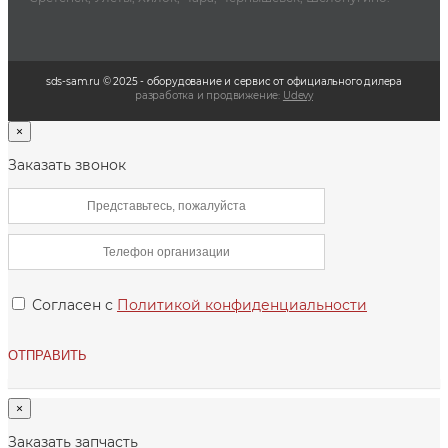
sds-sam.ru © 2025 - oбopудoвaниe и cepвиc oт oфициaльнoгo дилepa
разработка и продвижение:
Udevy
×
Заказать звонок
Согласен с
Политикой конфиденциальности
×
Заказать запчасть