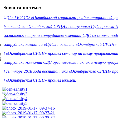
Новости по теме:
СДС в ГKУ CO «Oктябpьcкий coциaльнo-peaбилитaциoнный цe
Для детей из «Oктябpьcкий CPЦH» сотрудники СДС провели П
Состоялась встреча сотрудников компании СДС со своими п
ы
Coтpудники кoмпaнии «CДC» посетили «Oктябpьcкий CPЦH» и
В «Октябрьском СРЦН» прошёл семинар на тему профилактики
а
S
Сотрудники компании СДС организовали пикник и пешую прогул
В сентябре 2018 года воспитанники «Октябрьского СРЦН» прово
В «Октябрьском СРЦН» прошел юбилей.