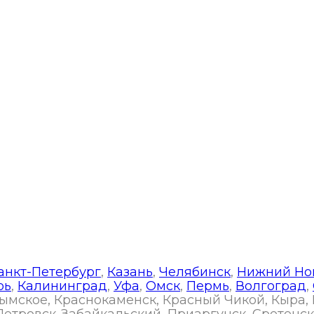
ая 3, оф. 5
анкт-Петербург
,
Казань
,
Челябинск
,
Нижний Но
рь
,
Калининград
,
Уфа
,
Омск
,
Пермь
,
Волгоград
,
арымское, Краснокаменск, Красный Чикой, Кыра,