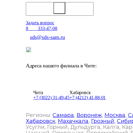
Задать вопрос
Отдел продаж
8
800
333-47-08
sds@sds-sam.ru
Адреса нашего филиала в Чите:
г. Чита, 672003, Забайкальский край, ул. Трактов
Чита
Хабаровск
+7 (3022) 31-49-45
+7 (4212) 41-88-01
Регионы:
Самара
,
Воронеж
,
Москва
,
С
Хабаровск
,
Махачкала
,
Грозный
,
Сиби
Усугли, Горный, Дульдурга, Калга, К