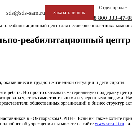
Отдел продаж
sds@sds-sam.ru
Заказать звонок
8
800
333-47-0
ьно-реабилитационный центр для несовершеннолетних» компа
ьно-реабилитационный центр 
т, оказавшиеся в трудной жизненной ситуации и дети сироты.
эти ребята. Но просто оказывать материальную поддержку цент
ализироваться, стать самостоятельными и уверенными людьми. На
 представители общественных организаций и бизнес структур ак
 наставников в «Октябрьском СРЦН». Если вы также хотите прин
 подробнее об учреждении вы можете на сайте
www.src-okt.ru
или