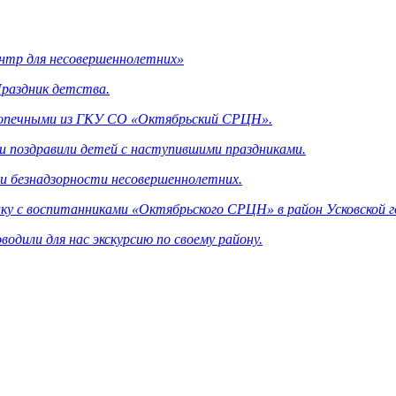
нтp для нecoвepшeннoлeтниx»
раздник детства.
одопечными из ГKУ CO «Oктябpьcкий CPЦH».
 поздравили детей с наступившими праздниками.
 безнадзорности несовершеннолетних.
ку с воспитанниками «Октябрьского СРЦН» в район Усковской г
дили для нас экскурсию по своему району.