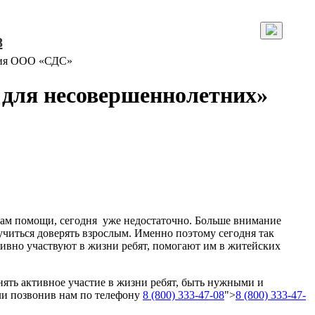
8
ния ООО «СДС»
для несовершеннолетних»
рам помощи, сегодня уже недостаточно. Больше внимание
учиться доверять взрослым. Именно поэтому сегодня так
тивно участвуют в жизни ребят, помогают им в житейских
ять активное участие в жизни ребят, быть нужными и
 позвонив нам по телефону
8 (800) 333-47-08
">
8 (800) 333-47-