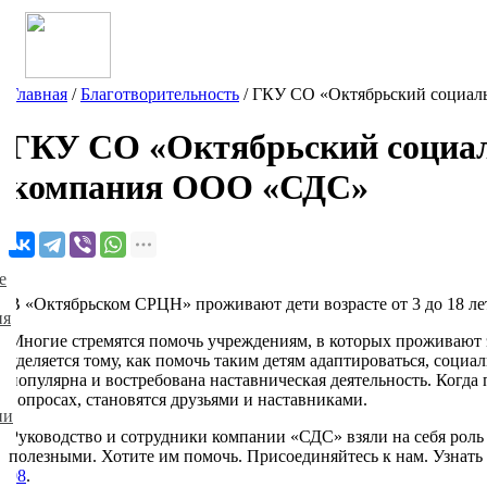
Главная
/
Благотворительность
/
ГКУ СО «Октябрьский социал
ГКУ СО «Октябрьский социал
компания ООО «СДС»
е
В «Октябрьском СРЦН» проживают дети возрасте от 3 до 18 ле
ия
Многие стремятся помочь учреждениям, в которых проживают 
уделяется тому, как помочь таким детям адаптироваться, соци
популярна и востребована наставническая деятельность. Когда
вопросах, становятся друзьями и наставниками.
ии
Руководство и сотрудники компании «СДС» взяли на себя роль
полезными. Хотите им помочь. Присоединяйтесь к нам. Узнать
08
.