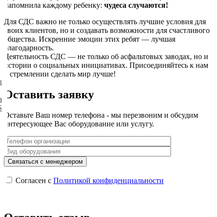
напомнила каждому ребенку:
чудеса случаются!
Для СДС важно не только осуществлять лучшие условия для
своих клиентов, но и создавать возможности для счастливого
общества. Искренние эмоции этих ребят — лучшая
благодарность.
Деятельность СДС — не только об асфальтовых заводах, но и
истории о социальных инициативах. Присоединяйтесь к нам
в стремлении сделать мир лучше!
ы
Оставить заявку
а
S
Оставьте Ваш номер телефона - мы перезвоним и обсудим
интересующее Вас оборудование или услугу.
Согласен с
Политикой конфиденциальности