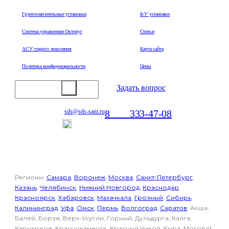
Грунтосмесительные установки
Б/У установки
Система управления Октопус
Статьи
АСУ старого поколения
Карта сайта
Политика конфиденциальности
Цены
Задать вопрос
8
800
333-47-08
sds@sds-sam.ru
Отдел продаж
Регионы:
Самара
,
Воронеж
,
Москва
,
Санкт-Петербург
,
Казань
,
Челябинск
,
Нижний Новгород
,
Краснодар
,
Красноярск
,
Хабаровск
,
Махачкала
,
Грозный
,
Сибирь
,
Калининград
,
Уфа
,
Омск
,
Пермь
,
Волгоград
,
Саратов
, Акша,
Балей, Борзя, Верх-Усугли, Горный, Дульдурга, Калга,
Карымское, Краснокаменск, Красный Чикой, Кыра, Моготуй,