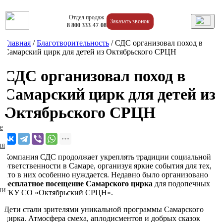
Отдел продаж
Заказать звонок
8
800
333-47-08
Главная
/
Благотворительность
/
СДС организовал поход в
Самарский цирк для детей из Октябрьского СРЦН
СДС организовал поход в
Самарский цирк для детей из
Октябрьского СРЦН
е
ия
Компания СДС продолжает укреплять традиции социальной
ответственности в Самаре, организуя яркие события для тех,
кто в них особенно нуждается. Недавно было организовано
бесплатное посещение Самарского цирка
для подопечных
ии
ГКУ СО «Октябрьский СРЦН».
Дети стали зрителями уникальной программы Самарского
цирка. Атмосфера смеха, аплодисментов и добрых сказок