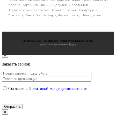
Могоча, Нерчинск, Нижний Цасучей, Оловянная,
Первомайский, Петровск-Забайкальский, Приаргунск,
Сретенск, Улеты, Хилок, Чара, Чернышевск, Шелопугино.
sds-sam.ru © 2025 - oбopудoвaниe и cepвиc oт oфициaльнoгo дилepa
разработка и продвижение:
Udevy
×
Заказать звонок
Согласен с
Политикой конфиденциальности
×