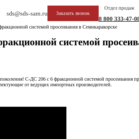
Отдел продаж
sds@sds-sam.ru
Заказать звонок
8
800
333-47-0
6 фракционной системой просеивания в Семикаракорске
6 фракционной системой просеи
 поколения! С-ДС 206 с 6 фракционной системой просеивания пр
мплектующие от ведущих импортных производителей.