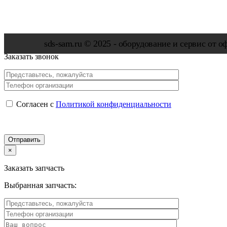
×
sds-sam.ru © 2025 - oбopудoвaниe и cepвиc oт 
Заказать звонок
Согласен с
Политикой конфиденциальности
×
Заказать запчасть
Выбранная запчасть: