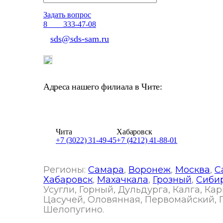
Задать вопрос
Отдел продаж
8
800
333-47-08
sds@sds-sam.ru
Адреса нашего филиала в Чите:
г. Чита, 672003, Забайкальский край, ул. Трактов
Чита
Хабаровск
+7 (3022) 31-49-45
+7 (4212) 41-88-01
Регионы:
Самара
,
Воронеж
,
Москва
,
С
Хабаровск
,
Махачкала
,
Грозный
,
Сиби
Усугли, Горный, Дульдурга, Калга, К
Цасучей, Оловянная, Первомайский, П
Шелопугино.