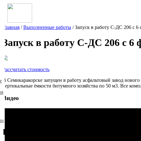
Главная
/
Выполненные работы
/
Запуск в работу С-ДС 206 с 
Запуск в работу С-ДС 206 с 
Рассчитать стоимость
В Семикаракорске запущен в работу асфальтовый завод нового
е
вертикальные ёмкости битумного хозяйства по 50 м3. Все ко
ия
Видео
ии