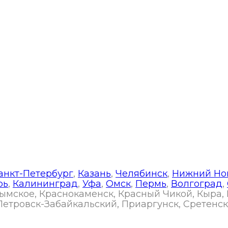
ая 3, оф. 5
анкт-Петербург
,
Казань
,
Челябинск
,
Нижний Но
рь
,
Калининград
,
Уфа
,
Омск
,
Пермь
,
Волгоград
,
арымское, Краснокаменск, Красный Чикой, Кыра,
етровск-Забайкальский, Приаргунск, Сретенск,