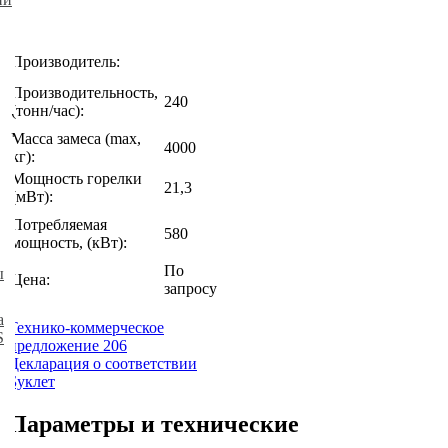
Производитель:
Производительность,
240
(тонн/час):
Масса замеса (max,
4000
кг):
Мощность горелки
21,3
(мВт):
Потребляемая
580
мощность, (кВт):
По
ы
Цена:
запросу
а
Технико-коммерческое
S
предложение 206
Декларация о соответствии
Буклет
Параметры и технические